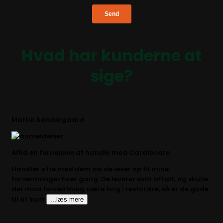
Hvad har kunderne at
sige?
Martin Søndergaard
Altid en fornøjelse at handle med Cardiocare
Handler ofte med dem da de lever op til mine
forventninger hver gang. De leverer som aftalt, og skulle
der mod forventning være ting i restordre, så er de gode
til at kom
...læs mere