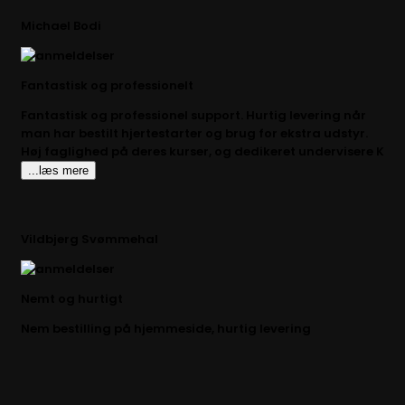
Michael Bodi
Fantastisk og professionelt
Fantastisk og professionel support. Hurtig levering når
man har bestilt hjertestarter og brug for ekstra udstyr.
Høj faglighed på deres kurser, og dedikeret undervisere K
...læs mere
Vildbjerg Svømmehal
Nemt og hurtigt
Nem bestilling på hjemmeside, hurtig levering