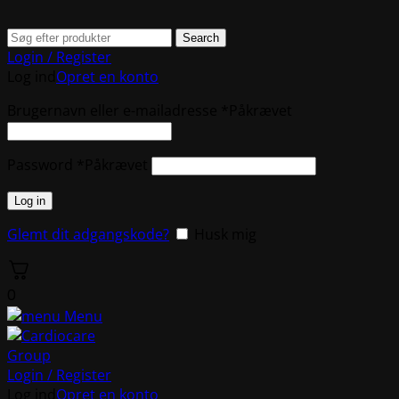
Search
Login / Register
Log ind
Opret en konto
Brugernavn eller e-mailadresse
*
Påkrævet
Password
*
Påkrævet
Log in
Glemt dit adgangskode?
Husk mig
0
Menu
Login / Register
Log ind
Opret en konto