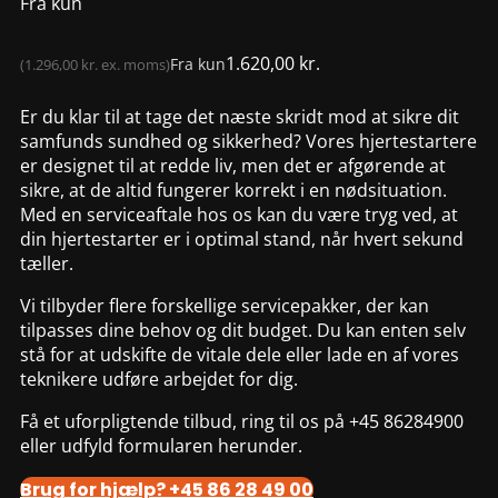
Fra kun
1.620,00
kr.
(
1.296,00
kr.
ex. moms)
Er du klar til at tage det næste skridt mod at sikre dit
samfunds sundhed og sikkerhed? Vores hjertestartere
er designet til at redde liv, men det er afgørende at
sikre, at de altid fungerer korrekt i en nødsituation.
Med en serviceaftale hos os kan du være tryg ved, at
din hjertestarter er i optimal stand, når hvert sekund
tæller.
Vi tilbyder flere forskellige servicepakker, der kan
tilpasses dine behov og dit budget. Du kan enten selv
stå for at udskifte de vitale dele eller lade en af vores
teknikere udføre arbejdet for dig.
Få et uforpligtende tilbud, ring til os på +45 86284900
eller udfyld formularen herunder.
Brug for hjælp? +45 86 28 49 00