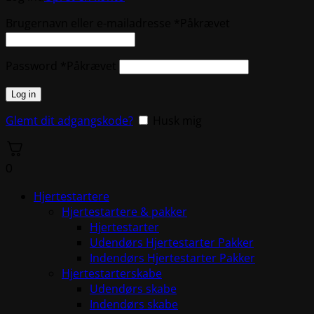
Brugernavn eller e-mailadresse
*
Påkrævet
Password
*
Påkrævet
Log in
Glemt dit adgangskode?
Husk mig
0
Hjertestartere
Hjertestartere & pakker
Hjertestarter
Udendørs Hjertestarter Pakker
Indendørs Hjertestarter Pakker
Hjertestarterskabe
Udendørs skabe
Indendørs skabe