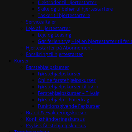
Elektroder til Hjertestarter
Skilte og tilbehør til hjertestartere
Tasker til hjertestartere
Serviceaftaler
Leje af Hjertestarter
Leje og Leasing
Gør ferien tryg – lej en hjertestarter til fer
Hjertestarter på Abonnement
Forsikring til hjertestarter
Kurser
Førstehjælpskurser
Førstehjælpskurser
Online førstehjælpskurser
Førstehjælpskurser til børn
Førstehjælpskurser – Tilvalg
Førstehjælp – Foredrag
Funktionsgivende Fagkurser
Brand & Evakueringskurser
Konflikthåndteringskursus
Psykisk førstehjælpskursus