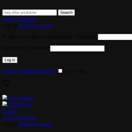
Search
Login / Register
Log ind
Opret en konto
Brugernavn eller e-mailadresse
*
Påkrævet
Password
*
Påkrævet
Log in
Glemt dit adgangskode?
Husk mig
0
Menu
Login / Register
Log ind
Opret en konto