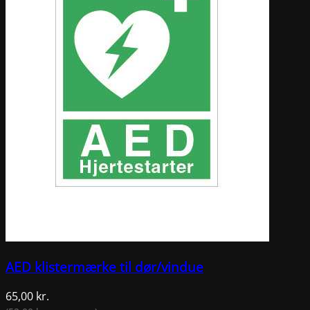
AED klistermærke til dør/vindue
65,00
kr.