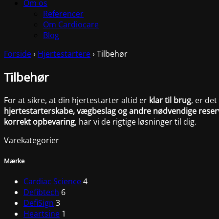
Om os
Referencer
Om Cardiocare
Blog
Forside
›
Hjertestartere
›
Tilbehør
Tilbehør
For at sikre, at din hjertestarter altid er
klar til brug
, er de
hjertestarterskabe, vægbeslag og andre nødvendige reser
korrekt opbevaring
, har vi de rigtige løsninger til dig.
Varekategorier
Mærke
Cardiac Science
4
Defibtech
6
DefiSign
3
Heartsine
1