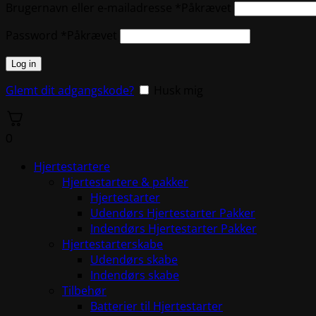
Brugernavn eller e-mailadresse
*
Påkrævet
Password
*
Påkrævet
Log in
Glemt dit adgangskode?
Husk mig
0
Hjertestartere
Hjertestartere & pakker
Hjertestarter
Udendørs Hjertestarter Pakker
Indendørs Hjertestarter Pakker
Hjertestarterskabe
Udendørs skabe
Indendørs skabe
Tilbehør
Batterier til Hjertestarter