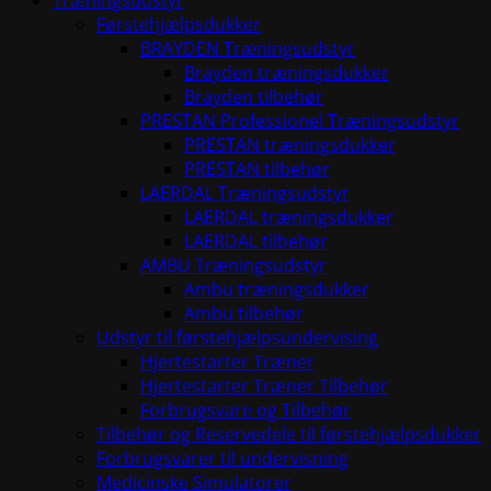
Træningsudstyr
Førstehjælpsdukker
BRAYDEN Træningsudstyr
Brayden træningsdukker
Brayden tilbehør
PRESTAN Professionel Træningsudstyr
PRESTAN træningsdukker
PRESTAN tilbehør
LAERDAL Træningsudstyr
LAERDAL træningsdukker
LAERDAL tilbehør
AMBU Træningsudstyr
Ambu træningsdukker
Ambu tilbehør
Udstyr til førstehjælpsundervising
Hjertestarter Træner
Hjertestarter Træner Tilbehør
Forbrugsvare og Tilbehør
Tilbehør og Reservedele til førstehjælpsdukker
Forbrugsvarer til undervisning
Medicinske Simulatorer