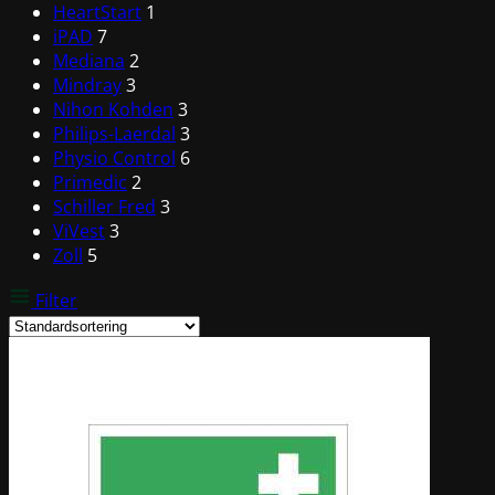
HeartStart
1
iPAD
7
Mediana
2
Mindray
3
Nihon Kohden
3
Philips-Laerdal
3
Physio Control
6
Primedic
2
Schiller Fred
3
ViVest
3
Zoll
5
Filter