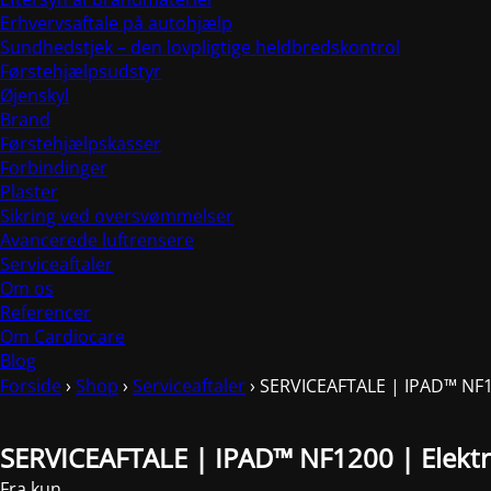
Erhvervsaftale på autohjælp
Sundhedstjek – den lovpligtige heldbredskontrol
Førstehjælpsudstyr
Øjenskyl
Brand
Førstehjælpskasser
Forbindinger
Plaster
Sikring ved oversvømmelser
Avancerede luftrensere
Serviceaftaler
Om os
Referencer
Om Cardiocare
Blog
Forside
›
Shop
›
Serviceaftaler
›
SERVICEAFTALE | IPAD™ NF12
SERVICEAFTALE | IPAD™ NF1200 | Elektr
Fra kun