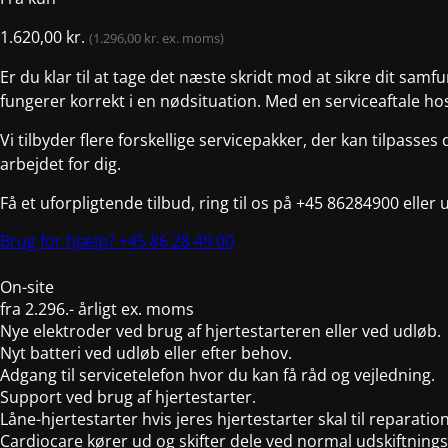
1.620,00
kr.
(
1.296,00
kr.
ex. moms)
Er du klar til at tage det næste skridt mod at sikre dit samf
fungerer korrekt i en nødsituation. Med en serviceaftale hos
Vi tilbyder flere forskellige servicepakker, der kan tilpasses
arbejdet for dig.
Få et uforpligtende tilbud, ring til os på +45 86284900 elle
Brug for hjælp? +45 86 28 49 00
On-site
fra
2.296.-
årligt ex. moms
Nye elektroder ved brug af hjertestarteren eller ved udløb.
Nyt batteri ved udløb eller efter behov.
Adgang til servicetelefon hvor du kan få råd og vejledning.
Support ved brug af hjertestarter.
Låne-hjertestarter hvis jeres hjertestarter skal til reparation,
Cardiocare kører ud og skifter dele ved normal udskiftnings