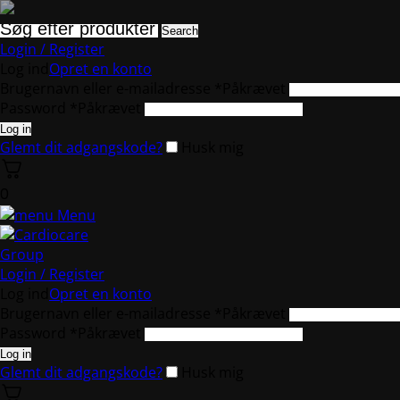
Search
Login / Register
Log ind
Opret en konto
Brugernavn eller e-mailadresse
*
Påkrævet
Password
*
Påkrævet
Log in
Glemt dit adgangskode?
Husk mig
0
Menu
Login / Register
Log ind
Opret en konto
Brugernavn eller e-mailadresse
*
Påkrævet
Password
*
Påkrævet
Log in
Glemt dit adgangskode?
Husk mig