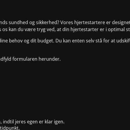
unds sundhed og sikkerhed? Vores hjertestartere er designet t
 os kan du være tryg ved, at din hjertestarter er i optimal s
 dine behov og dit budget. Du kan enten selv stå for at udskif
r udfyld formularen herunder.
 indtil jeres egen er klar igen.
tidpunkt.