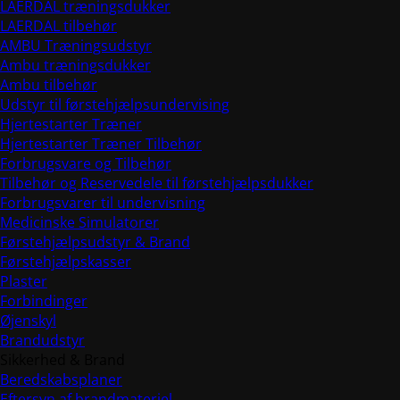
LAERDAL træningsdukker
LAERDAL tilbehør
AMBU Træningsudstyr
Ambu træningsdukker
Ambu tilbehør
Udstyr til førstehjælpsundervising
Hjertestarter Træner
Hjertestarter Træner Tilbehør
Forbrugsvare og Tilbehør
Tilbehør og Reservedele til førstehjælpsdukker
Forbrugsvarer til undervisning
Medicinske Simulatorer
Førstehjælpsudstyr & Brand
Førstehjælpskasser
Plaster
Forbindinger
Øjenskyl
Brandudstyr
Sikkerhed & Brand
Beredskabsplaner
Eftersyn af brandmateriel